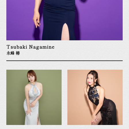
Tsubaki Nagamine
永峰 椿