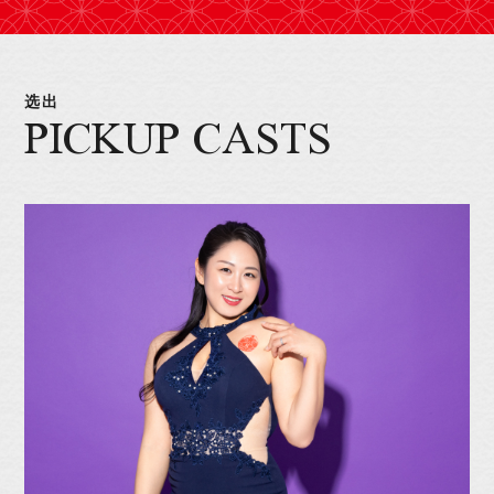
选出
PICKUP CASTS