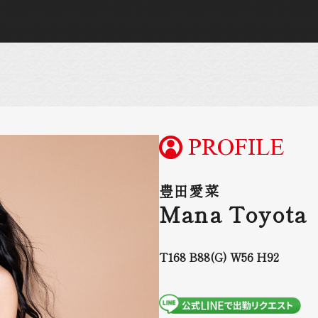
PROFILE
豊田愛菜
Mana Toyota
T168 B88(G) W56 H92