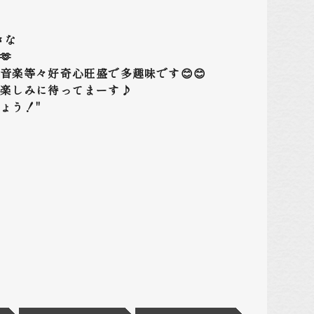
きな
🫶
音楽等々好奇心旺盛で多趣味です😊😊
楽しみに待ってまーす♪
ょう！"