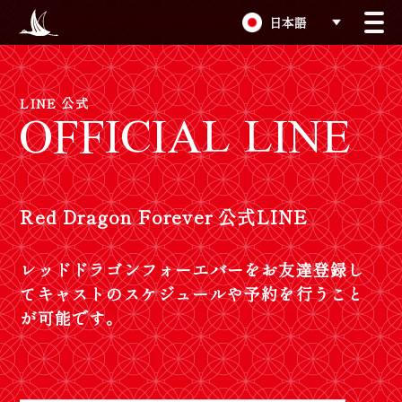
日本語
OFFICIAL LINE
LINE 公式
Red Dragon Forever 公式LINE
レ
ッ
ド
ド
ラ
ゴ
ン
フ
ォ
ー
エ
バ
ー
を
お
友
達
登
録
し
て
キ
ャ
ス
ト
の
ス
ケ
ジ
ュ
ー
ル
や
予
約
を
行
う
こ
と
が
可
能
で
す
。