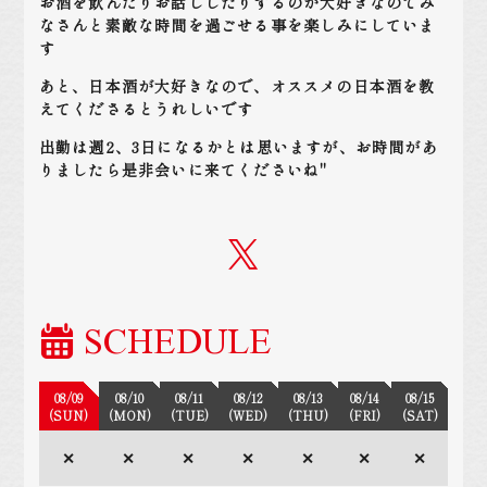
お酒を飲んだりお話ししたりするのが大好きなのでみ
なさんと素敵な時間を過ごせる事を楽しみにしていま
す
あと、日本酒が大好きなので、オススメの日本酒を教
えてくださるとうれしいです
出勤は週2、3日になるかとは思いますが、お時間があ
りましたら是非会いに来てくださいね"
SCHEDULE
08/09
08/10
08/11
08/12
08/13
08/14
08/15
(SUN)
(MON)
(TUE)
(WED)
(THU)
(FRI)
(SAT)
✕
✕
✕
✕
✕
✕
✕